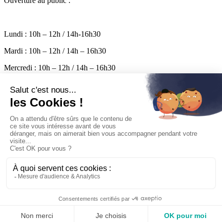
Ouverture au public :
Lundi : 10h – 12h / 14h-16h30
Mardi : 10h – 12h / 14h – 16h30
Mercredi : 10h – 12h / 14h – 16h30
Jeudi : 10h – 12h / 14h – 16h30
Vendredi : 10h – 17h
Permanence le samedi de 10h à 12h
Mairie
Pratique
Entreprendre
Découvrir
Vivre
Logement
Contact
mairie@laflotte.fr
05 46 09 60 13
Facebook
Aide
Mentions légales
Politique de confidentialité
Plan du site
Accessibilité