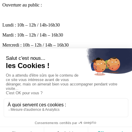
Ouverture au public :
Lundi : 10h – 12h / 14h-16h30
Mardi : 10h – 12h / 14h – 16h30
Mercredi : 10h – 12h / 14h – 16h30
Jeudi : 10h – 12h / 14h – 16h30
Vendredi : 10h – 17h
Permanence le samedi de 10h à 12h
Mairie
Pratique
Entreprendre
Découvrir
Vivre
Logement
Contact
mairie@laflotte.fr
05 46 09 60 13
Facebook
Aide
Mentions légales
Politique de confidentialité
Plan du site