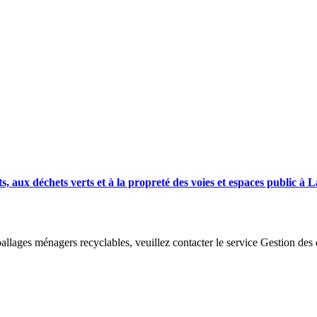
aux déchets verts et à la propreté des voies et espaces public à L
mballages ménagers recyclables, veuillez contacter le service Gestion