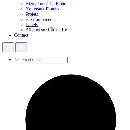
Bienvenue à La Flotte
Nouveaux Flottais
Projets
Environnement
Labels
Ailleurs sur l’Île de Ré
Contact