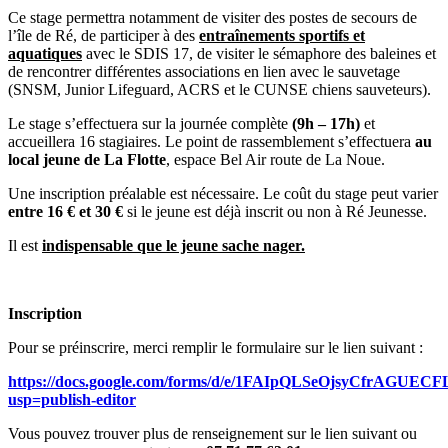
Ce stage permettra notamment de visiter des postes de secours de
l’île de Ré, de participer à des
entraînements sportifs et
aquatiques
avec le SDIS 17, de visiter le sémaphore des baleines et
de rencontrer différentes associations en lien avec le sauvetage
(SNSM, Junior Lifeguard, ACRS et le CUNSE chiens sauveteurs).
Le stage s’effectuera sur la journée complète
(9h – 17h)
et
accueillera 16 stagiaires. Le point de rassemblement s’effectuera
au
local jeune de La Flotte
, espace Bel Air route de La Noue.
Une inscription préalable est nécessaire. Le coût du stage peut varier
entre 16 € et 30 €
si le jeune est déjà inscrit ou non à Ré Jeunesse.
Il est
indispensable que le jeune sache nager.
Inscription
Pour se préinscrire, merci remplir le formulaire sur le lien suivant :
https://docs.google.com/forms/d/e/1FAIpQLSeOjsyCfrAG
usp=publish-editor
Vous pouvez trouver plus de renseignement sur le lien suivant ou