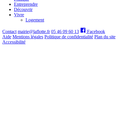
Entreprendre
Découvrir
Vivre
Logement
Contact
mairie@laflotte.fr
05 46 09 60 13
Facebook
Aide
Mentions légales
Politique de confidentialité
Plan du site
Accessibilité