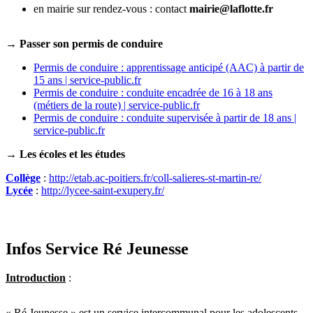
en mairie sur rendez-vous : contact
mairie@laflotte.fr
→
Passer son permis de conduire
Permis de conduire : apprentissage anticipé (AAC) à partir de
15 ans | service-public.fr
Permis de conduire : conduite encadrée de 16 à 18 ans
(métiers de la route) | service-public.fr
Permis de conduire : conduite supervisée à partir de 18 ans |
service-public.fr
→
Les écoles et les études
Collège
:
http://etab.ac-poitiers.fr/coll-salieres-st-martin-re/
Lycée
:
http://lycee-saint-exupery.fr/
Infos Service Ré Jeunesse
Introduction
:
« Ré Jeunesse » est un service intercommunal pour les adolescents