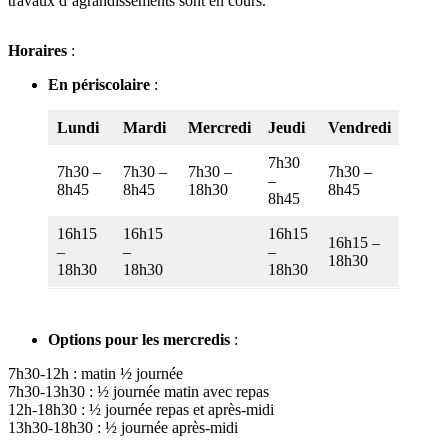
travaux d’agrandissements sont en cours.
Horaires
:
En périscolaire
:
Lundi
Mardi
Mercredi
Jeudi
Vendredi
7h30
7h30 –
7h30 –
7h30 –
7h30 –
–
8h45
8h45
18h30
8h45
8h45
16h15
16h15
16h15
16h15 –
–
–
–
18h30
18h30
18h30
18h30
Options pour les mercredis
:
7h30-12h : matin ½ journée
7h30-13h30 : ½ journée matin avec repas
12h-18h30 : ½ journée repas et après-midi
13h30-18h30 : ½ journée après-midi